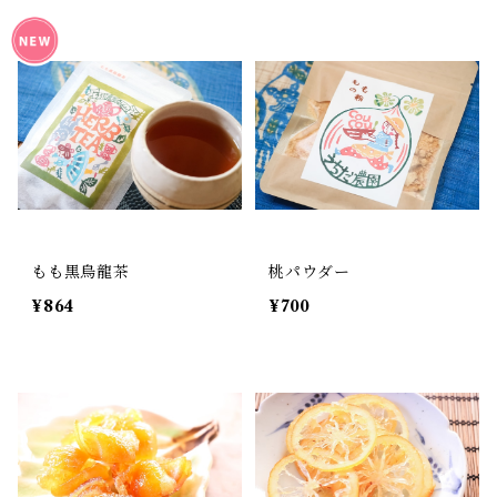
もも黒烏龍茶
桃パウダー
¥864
¥700