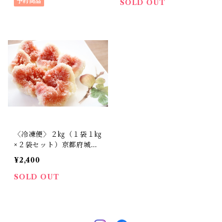
予約商品
SOLD OUT
〈冷凍便〉２㎏（１袋１㎏
×２袋セット）京都府城陽
市特産 冷凍完熟朝採りい
¥2,400
ちじく
SOLD OUT