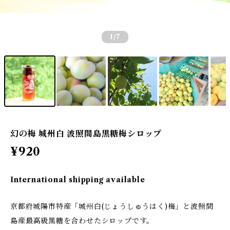
1
/7
幻の梅 城州白 波照間島黒糖梅シロップ
¥920
International shipping available
京都府城陽市特産「城州白(じょうしゅうはく)梅」と波照間
島産最高級黒糖を合わせたシロップです。