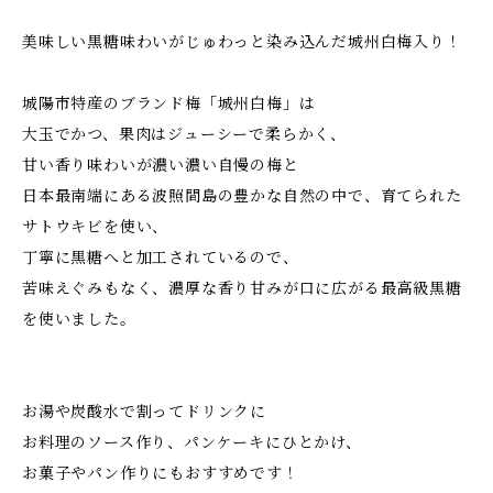
美味しい黒糖味わいがじゅわっと染み込んだ城州白梅入り！
城陽市特産のブランド梅「城州白梅」は
大玉でかつ、果肉はジューシーで柔らかく、
甘い香り味わいが濃い濃い自慢の梅と
日本最南端にある波照間島の豊かな自然の中で、育てられた
サトウキビを使い、
丁寧に黒糖へと加工されているので、
苦味えぐみもなく、濃厚な香り甘みが口に広がる最高級黒糖
を使いました。
お湯や炭酸水で割ってドリンクに
お料理のソース作り、パンケーキにひとかけ、
お菓子やパン作りにもおすすめです！