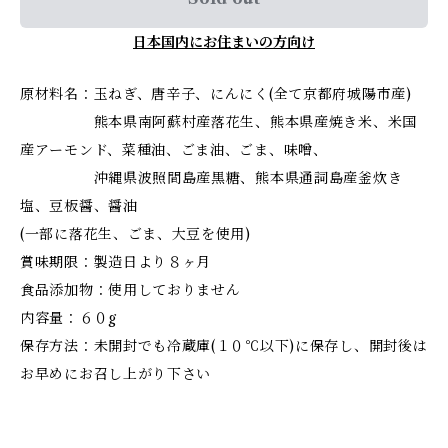
日本国内にお住まいの方向け
原材料名：玉ねぎ、唐辛子、にんにく(全て京都府城陽市産)
熊本県南阿蘇村産落花生、熊本県産焼き米、米国
産アーモンド、菜種油、ごま油、ごま、味噌、
沖縄県波照間島産黒糖、熊本県通詞島産釜炊き
塩、豆板醤、醤油
(一部に落花生、ごま、大豆を使用)
賞味期限：製造日より８ヶ月
食品添加物：使用しておりません
内容量：６０g
保存方法：未開封でも冷蔵庫(１０℃以下)に保存し、開封後は
お早めにお召し上がり下さい