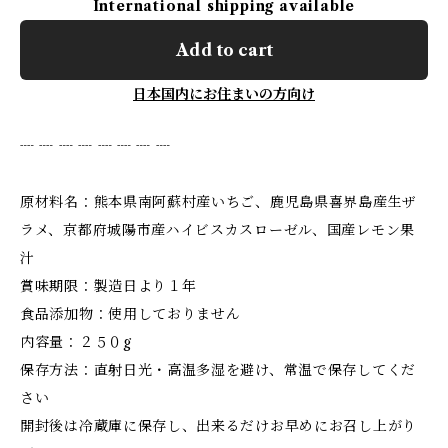
International shipping available
Add to cart
日本国内にお住まいの方向け
┈ ┈ ┈ ┈ ┈ ┈ ┈ ┈
原材料名：熊本県南阿蘇村産いちご、鹿児島県喜界島産生ザ
ラメ、京都府城陽市産ハイビスカスローゼル、国産レモン果
汁
賞味期限：製造日より１年
食品添加物：使用しておりません
内容量：２５０g
保存方法：直射日光・高温多湿を避け、常温で保存してくだ
さい
開封後は冷蔵庫に保存し、出来るだけお早めにお召し上がり