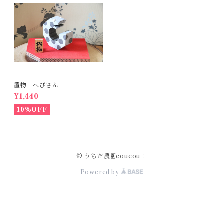
置物 へびさん
¥1,440
10%OFF
© うちだ農園coucou！
Powered by